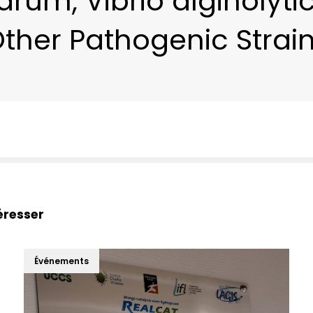
arum, Vibrio alginolyt
ther Pathogenic Strai
éresser
Événements