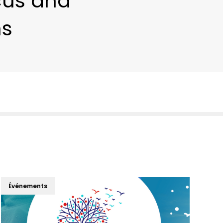
icus and
ns
Événements