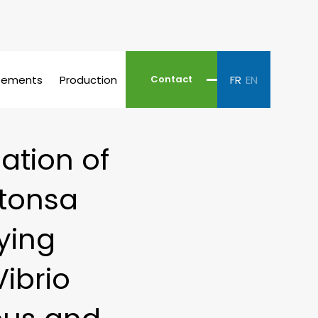
pements
Production
FR
EN
Contact
ation of
 tonsa
ying
Vibrio