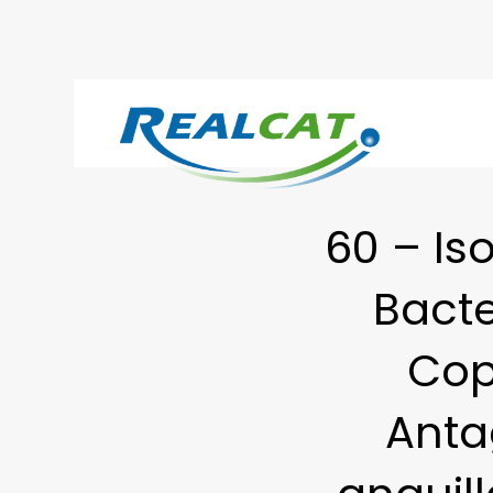
60 – Is
Bacte
Cop
Antag