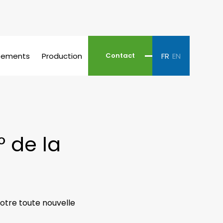
pements
Production
FR
EN
Contact
° de la
otre toute nouvelle