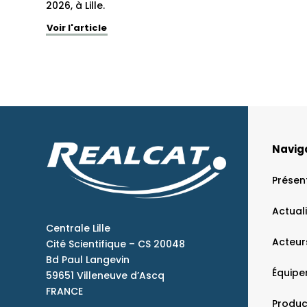
2026, à Lille.
Voir l'article
Navig
Présen
Actual
Centrale Lille
Acteur
Cité Scientifique – CS 20048
Bd Paul Langevin
Équip
59651 Villeneuve d’Ascq
FRANCE
Produc