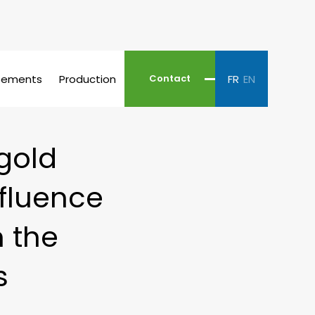
pements
Production
FR
EN
Contact
 gold
fluence
n the
s