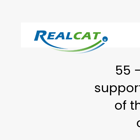
55 –
suppor
of t