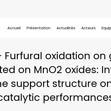
Accueil
Présentation
Actualités
Acteurs
Equi
 Furfural oxidation on
ted on MnO2 oxides: In
he support structure o
catalytic performance