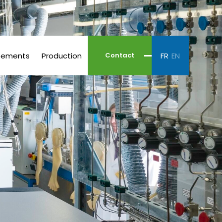
pements
Production
FR
EN
Contact