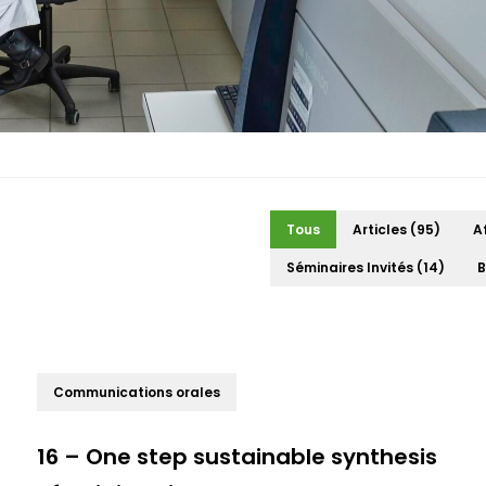
Filtre production
Tous
Articles
(95)
A
Séminaires Invités
(14)
B
Communications orales
16 – One step sustainable synthesis